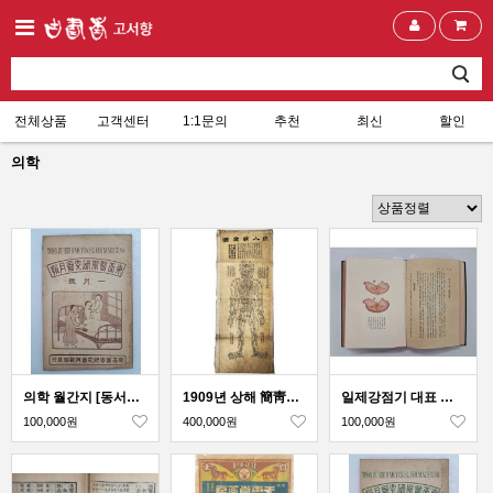
전체상품
고객센터
1:1문의
추천
최신
할인
의학
의학 월간지 [동서의학연구회월보 東西醫學硏究會月報] 1월호
1909년 상해 簡靑參書局에서 발행한 인체경혈도 4점
일제강점기 대표 건강·위생 서적 [연년익수 延年益壽]
100,000원
400,000원
100,000원