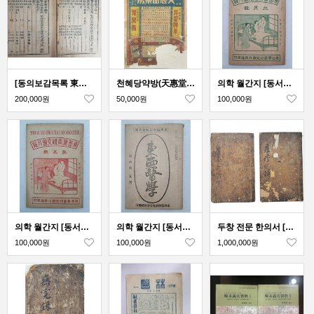
[동의보감목록 東醫寶鑑目錄 ] 상하 2책
천혜당약방(天惠堂藥房) 달력
의학 월간지 [동서의학연구회월보 東西醫學硏究會月報] 2월호
200,000원
50,000원
100,000원
의학 월간지 [동서의학연구회월보 東西醫學硏究會月報] 제5호
의학 월간지 [동서의학연구회월보 東西醫學硏究會月報] 9월호
두창 전문 한의서 [두진정론 痘疹定論] 4권 2책 완질 필사본
100,000원
100,000원
1,000,000원