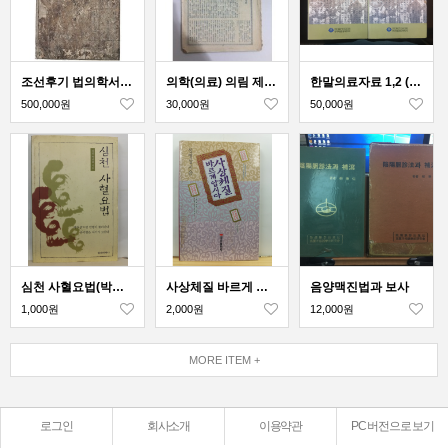
조선후기 법의학서인 [증수무원록 增修無寃錄]
의학(의료) 의림 제12호 (1955년발행)
한말의료자료 1,2 (2책) - 일본외교사료관 소장
500,000원
30,000원
50,000원
심천 사혈요법(박남희 지음, 2001)
사상체질 바르게 압시다
음양맥진법과 보사
1,000원
2,000원
12,000원
MORE ITEM +
로그인
회사소개
이용약관
PC 버전으로 보기