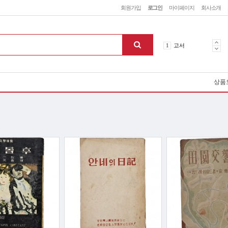
회원가입
로그인
마이페이지
회사소개
5
철학
1
고서
2
역사
3
소설
상품
4
미술
5
철학
1
고서
맨위로