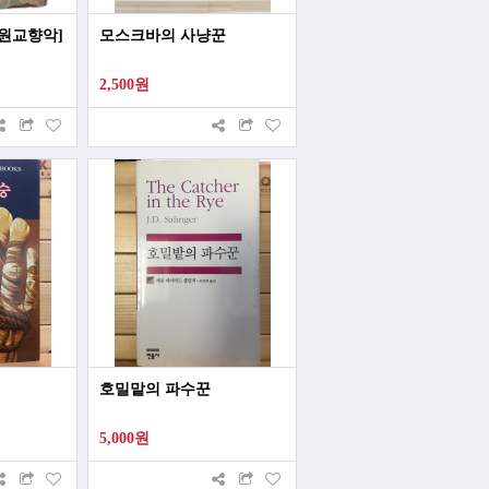
원교향악]
모스크바의 사냥꾼
2,500원
호밀맡의 파수꾼
5,000원