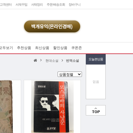
고객센터
서재꾸밈
서재정리
주문/배송조회
장바구니
모두보기
추천상품
최신상품
할인상품
쿠폰존
오늘본상품
현대소설
번역소설
없음