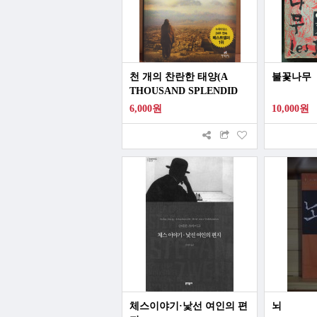
천 개의 찬란한 태양(A
불꽃나무
THOUSAND SPLENDID
SUNS)
6,000원
10,000원
체스이야기·낯선 여인의 편
뇌