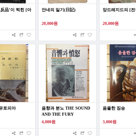
反品’이 찍힌 [아
안네의 일기(日記)
앙드레지드의 [전
20,000원
20,000원
 유토피아
음향과 분노 THE SOUND
음울한 짐승
AND THE FURY
4,000원
3,000원