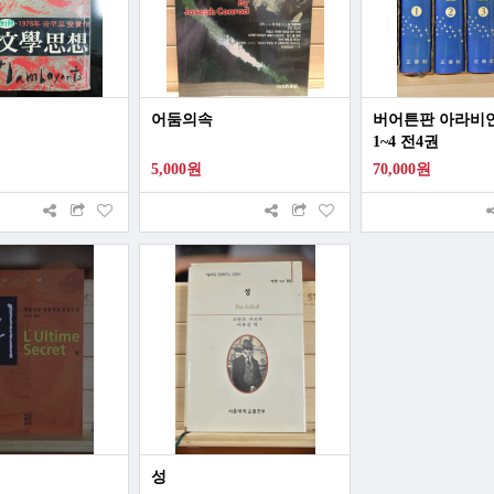
어둠의속
버어튼판 아라비
1~4 전4권
5,000원
70,000원
성