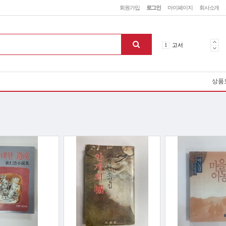
회원가입
로그인
마이페이지
회사소개
5
철학
1
고서
2
역사
3
소설
4
미술
상품
5
철학
1
고서
맨위로