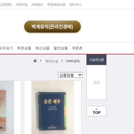
고객센터
서재꾸밈
서재정리
주문/배송조회
장바구니
모두보기
추천상품
최신상품
할인상품
쿠폰존
오늘본상품
현대소설
1980년대
없음