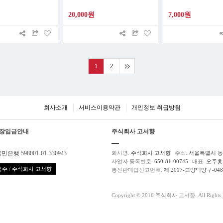
20,000원
7,000원
1
2
회사소개
서비스이용약관
개인정보 취급방침
장입금안내
주식회사 고서향
민은행 598001-01-330943
회사명.
주식회사 고서향
주소.
서울특별시 동대
사업자 등록번호.
650-81-00745
대표.
오주홍
주 / 주식회사 고서향
통신판매업신고번호.
제 2017-고양덕양구-04
Copyright © 2016 주식회사 고서향. All Rights R