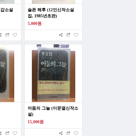
노갑소설
슬픈 해후 (12인신작소설
집, 1985년초판)
5,000원
어둠의 그늘 (이문열신작소
설)
15,000원