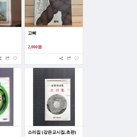
고삐
2,000원
소리집 (강은교시집,초판)