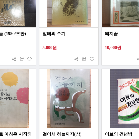
 (1980/초판)
말테의 수기
돼지꿈
5,000원
10,000원
로 아침은 시작되
걸어서 하늘까지(상)
이브의 건넌방