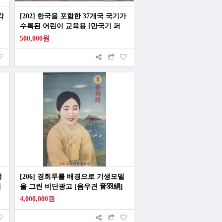
각
[202] 한국을 포함한 37개국 국기가
수록된 어린이 교육용 [만국기 퍼
즐]
500,000원
행
[206] 경회루를 배경으로 기생모델
에
을 그린 비단광고 [음우견 音羽絹]
상품 광고 포스터
4,000,000원