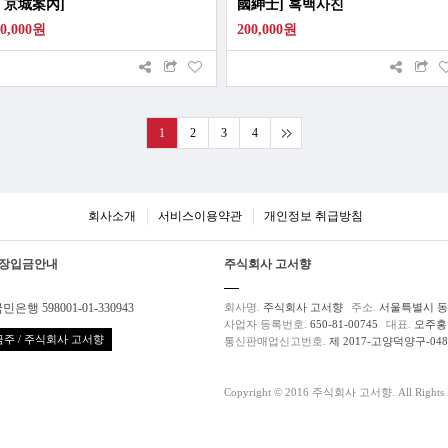
 京城案內]
國紳士] 흑백사진
00,000원
200,000원
1
2
3
4
회사소개
서비스이용약관
개인정보 취급방침
장입금안내
주식회사 고서향
민은행 598001-01-330943
회사명.
주식회사 고서향
주소.
서울특별시 동대
사업자 등록번호.
650-81-00745
대표.
오주홍
주 / 주식회사 고서향
통신판매업신고번호.
제 2017-고양덕양구-04
Copyright © 2016 주식회사 고서향. All Rights R