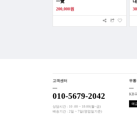
一覽
내
200,000원
3
고객센터
무통
010-5679-2042
KB국
예금
상담시간 : 10 :00 ~ 18:00(월~금)
배송기간 : 2일 ~ 7일(영업일기준)