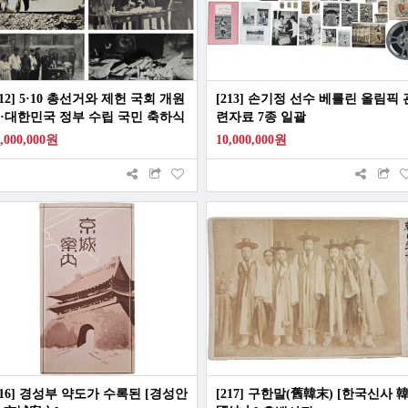
212] 5·10 총선거와 제헌 국회 개원
[213] 손기정 선수 베를린 올림픽 
·대한민국 정부 수립 국민 축하식
련자료 7종 일괄
련 사진 53점 일괄
0,000,000원
10,000,000원
216] 경성부 약도가 수록된 [경성안
[217] 구한말(舊韓末) [한국신사 