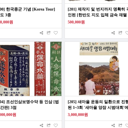
200] 한국종군 기념 [Korea Tour]
[201] 제작지 및 번지까지 명확히 
도 3종
인된 [한반도 지도 입체 금속 재떨
이]
00,000원
500,000원
204] 조선인삼보명수약 등 인삼 [법
[205] 새마을 운동의 일환으로 진
간판] 3점
된 1~3회 '새마을 양잠 시범대회'
참석한 육영수 여사 사진첩
,000,000원
3,000,000원