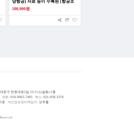
양항공] 자료 등이 수록된 [항공조
일 航空朝日] 제1권 제2호
100,000원
문구 천호대로2길 23-3 (신설동) 2층
전화.
010-9065-7405
팩스.
031-938-3376
85호
개인정보관리책임자.
오주홍
eserved.