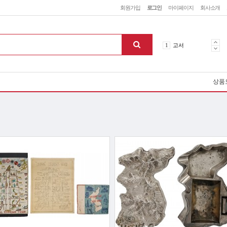
회원가입
로그인
마이페이지
회사소개
5
철학
1
고서
2
역사
3
소설
상품
4
미술
5
철학
1
고서
맨위로