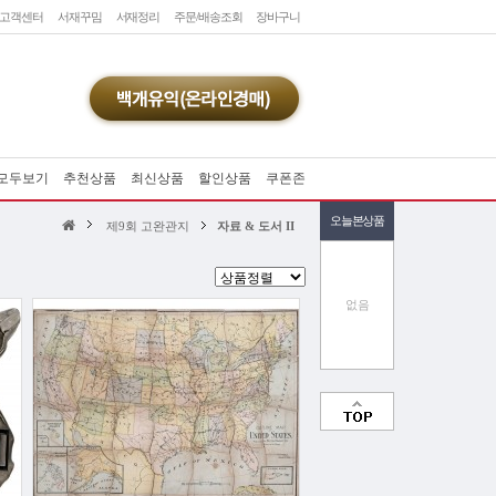
고객센터
서재꾸밈
서재정리
주문/배송조회
장바구니
모두보기
추천상품
최신상품
할인상품
쿠폰존
오늘본상품
제9회 고완관지
자료 & 도서 II
없음