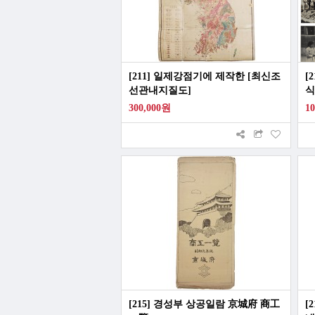
[211] 일제강점기에 제작한 [최신조
[
선관내지질도]
식
관
300,000원
1
[215] 경성부 상공일람 京城府 商工
[