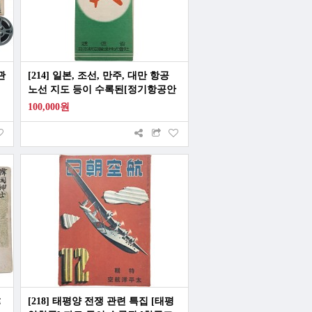
관
[214] 일본, 조선, 만주, 대만 항공
노선 지도 등이 수록된[정기항공안
내 定期航空案內]
100,000원
韓
[218] 태평양 전쟁 관련 특집 [태평