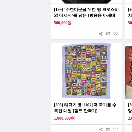
[199] ‘주한미군을 위한 빙 크로스비
[
의 메시지’를 담은 [방송용 아세테
지
이트(ACETATE) 디스크]
500,000원
5
[203] 태극기 등 116개국 국기를 수
[
록한 대형 [펠트 만국기]
랑
1,000,000원
2