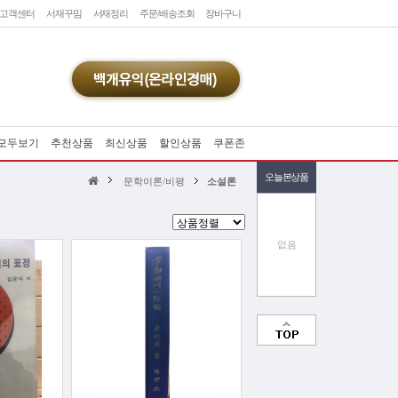
고객센터
서재꾸밈
서재정리
주문/배송조회
장바구니
모두보기
추천상품
최신상품
할인상품
쿠폰존
오늘본상품
문학이론/비평
소설론
없음