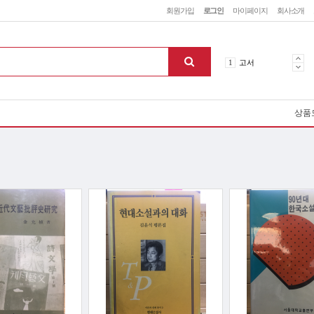
회원가입
로그인
마이페이지
회사소개
5
철학
1
고서
2
역사
3
소설
상품
4
미술
5
철학
1
고서
맨위로