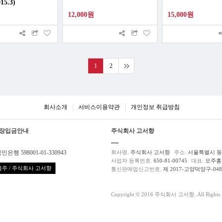
15.3)
12,000원
15,000원
1
2
회사소개
서비스이용약관
개인정보 취급방침
장입금안내
주식회사 고서향
민은행 598001-01-330943
회사명.
주식회사 고서향
주소.
서울특별시 동대
사업자 등록번호.
650-81-00745
대표.
오주홍
주 / 주식회사 고서향
통신판매업신고번호.
제 2017-고양덕양구-04
Copyright © 2016 주식회사 고서향. All Rights R