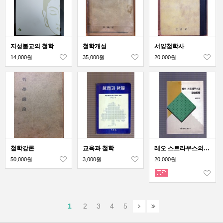
지성불교의 철학
철학개설
서양철학사
14,000원
35,000원
20,000원
철학강론
교육과 철학
레오 스트라우스의 정치철학
50,000원
3,000원
20,000원
1
2
3
4
5