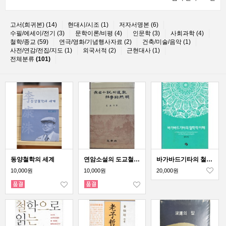
고서(희귀본) (14)
현대시/시조 (1)
저자서명본 (6)
수필/에세이/전기 (3)
문학이론/비평 (4)
인문학 (3)
사회과학 (4)
철학/종교 (59)
연극/영화/기념행사자료 (2)
건축/미술/음악 (1)
사전/연감/전집/지도 (1)
외국서적 (2)
근현대사 (1)
전체분류
(101)
동양철학의 세계
연암소설의 도교철학적 조명
바가바드기타의 철학적 이해
10,000원
10,000원
20,000원