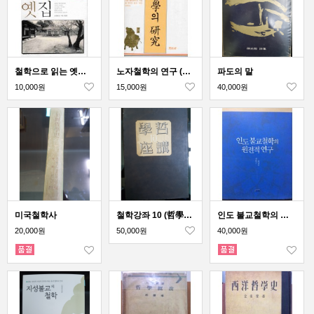
철학으로 읽는 옛집 (조선의 성리학자들은 왜 건축에 중독되었는가)
노자철학의 연구 (사사연신서 5)
파도의 말
10,000원
15,000원
40,000원
미국철학사
철학강좌 10 (哲學講座 10)
인도 불교철학의 원전적 연구
20,000원
50,000원
40,000원