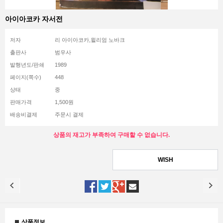
아이아코카 자서전
저자
리 아이아코카,윌리엄 노바크
출판사
범우사
발행년도/판쇄
1989
페이지(쪽수)
448
상태
중
판매가격
1,500원
배송비결제
주문시 결제
상품의 재고가 부족하여 구매할 수 없습니다.
WISH
상품정보