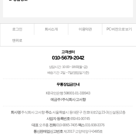
로그인
회사소개
이용약관
PC 버전으로 보기
맨위로
고객센터
010-5679-2042
상담시간 : 10 :00 ~ 18:00(월~금)
배송기간 : 2일 ~ 7일(영업일기준)
무통장입금안내
KB국민은행 598001-01-330943
예금주 / 주식회사 고서향
회사명
주식회사 고서향
주소
서울특별시 동대문구 천호대로2길 23-3 (신설동) 2층
사업자 등록번호
650-81-00745
대표
오주홍
전화
010-9065-7405
팩스
031-938-3376
통신판매업신고번호
제 2017-고양덕양구-0485호