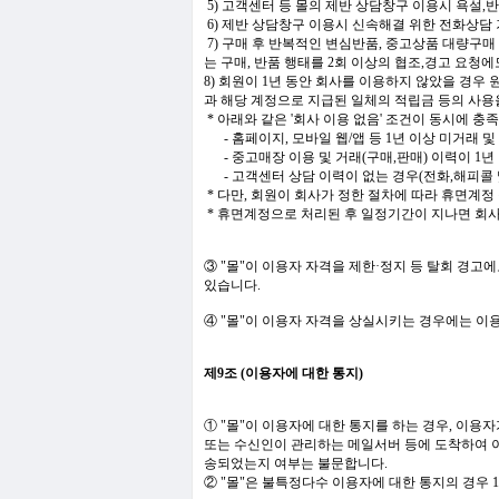
5) 고객센터 등 몰의 제반 상담창구 이용시 욕
6) 제반 상담창구 이용시 신속해결 위한 전화상담
7) 구매 후 반복적인 변심반품, 중고상품 대량구매
는 구매, 반품 행태를 2회 이상의 협조,경고 요청
8) 회원이 1년 동안 회사를 이용하지 않았을 경우 
과 해당 계정으로 지급된 일체의 적립금 등의 사용을
* 아래와 같은 '회사 이용 없음' 조건이 동시에 
- 홈페이지, 모바일 웹/앱 등 1년 이상 미거래 및
- 중고매장 이용 및 거래(구매,판매) 이력이 1년
- 고객센터 상담 이력이 없는 경우(전화,해피콜 및
* 다만, 회원이 회사가 정한 절차에 따라 휴면계
* 휴면계정으로 처리된 후 일정기간이 지나면 회사
③ "몰"이 이용자 자격을 제한·정지 등 탈회 경고
있습니다.
④ "몰"이 이용자 자격을 상실시키는 경우에는 이용
제9조 (이용자에 대한 통지)
① "몰"이 이용자에 대한 통지를 하는 경우, 이용
또는 수신인이 관리하는 메일서버 등에 도착하여 이
송되었는지 여부는 불문합니다.
② "몰"은 불특정다수 이용자에 대한 통지의 경우 