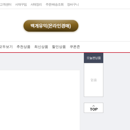
고객센터
서재꾸밈
서재정리
주문/배송조회
장바구니
모두보기
추천상품
최신상품
할인상품
쿠폰존
오늘본상품
없음