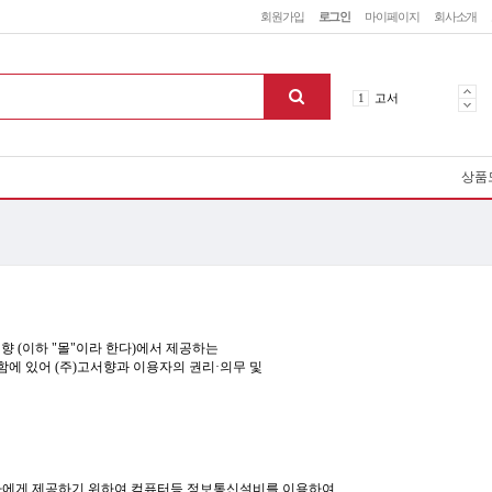
회원가입
로그인
마이페이지
회사소개
5
철학
1
고서
2
역사
3
소설
4
미술
상품
5
철학
1
고서
향 (이하 "몰"이라 한다)에서 제공하는
함에 있어 (주)고서향과 이용자의 권리·의무 및
맨위로
이용자에게 제공하기 위하여 컴퓨터등 정보통신설비를 이용하여