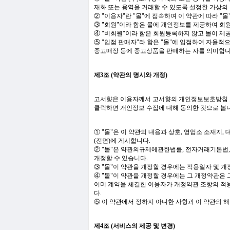
재화 또는 용역을 거래할 수 있도록 설정한 가상의
② "이용자"란 "몰"에 접속하여 이 약관에 따라 "
③ "회원"이라 함은 몰에 개인정보를 제공하여 회
④ "비회원"이라 함은 회원등록하지 않고 몰이 제
⑤ "입점 판매자"라 함은 "몰"에 입점하여 자율적으
중고매장 등에 중고상품을 판매하는 자를 의미합니
제3조 (약관의 명시와 개정)
고서향은 이용자께서 고서향의 개인정보보호방침 
클릭하면 개인정보 수집에 대해 동의한 것으로 봅
① "몰"은 이 약관의 내용과 상호, 영업소 소재지,
(전면)에 게시합니다.
② "몰"은 약관의규제에관한법률, 전자거래기본법
개정할 수 있습니다.
③ "몰"이 약관을 개정할 경우에는 적용일자 및 
④ "몰"이 약관을 개정할 경우에는 그 개정약관은
이미 계약을 체결한 이용자가 개정약관 조항의 적용
다.
⑤ 이 약관에서 정하지 아니한 사항과 이 약관의
제4조 (서비스의 제공 및 변경)