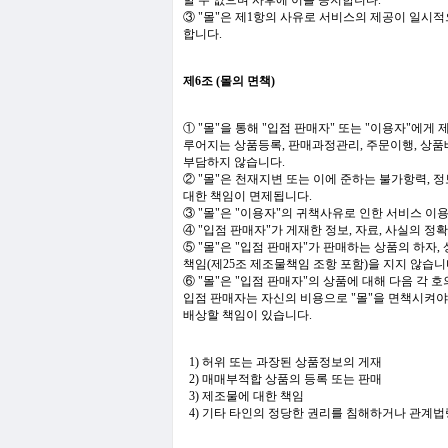
할 수 없으며 사후에 이를 공지합니다.
③ "몰"은 제1항의 사유로 서비스의 제공이 일시적
합니다.
제6조 (몰의 면책)
① "몰"을 통해 "입점 판매자" 또는 "이용자"에
루어지는 상품등록, 판매과정관리, 주문이행, 상품
부담하지 않습니다.
② "몰"은 천재지변 또는 이에 준하는 불가항력, 
대한 책임이 면제됩니다.
③ "몰"은 "이용자"의 귀책사유로 인한 서비스 이
④ "입점 판매자"가 게재한 정보, 자료, 사실의 
⑤ "몰"은 "입점 판매자"가 판매하는 상품의 하자,
책임(제25조 제조물책임 조항 포함)을 지지 않습니
⑥ "몰"은 "입점 판매자"의 상품에 대해 다음 각 
입점 판매자는 자신의 비용으로 "몰"을 면책시켜야 
배상할 책임이 있습니다.
1) 허위 또는 과장된 상품정보의 게재
2) 매매부적합 상품의 등록 또는 판매
3) 제조물에 대한 책임
4) 기타 타인의 정당한 권리를 침해하거나 관계